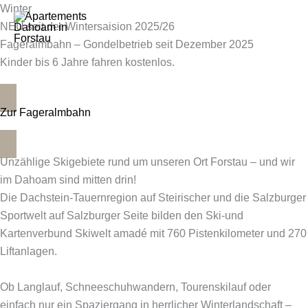
Skip
Winter
to
NEU seit der Wintersaision 2025/26
content
Fageralmbahn – Gondelbetrieb seit Dezember 2025
Kinder bis 6 Jahre fahren kostenlos.
Zur Fageralmbahn
Unzählige Skigebiete rund um unseren Ort Forstau – und wir
im Dahoam sind mitten drin!
Die Dachstein-Tauernregion auf Steirischer und die Salzburger
Sportwelt auf Salzburger Seite bilden den Ski-und
Kartenverbund Skiwelt amadé mit 760 Pistenkilometer und 270
Liftanlagen.
Ob Langlauf, Schneeschuhwandern, Tourenskilauf oder
einfach nur ein Spaziergang in herrlicher Winterlandschaft –