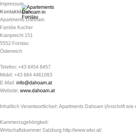
Skip
Impressum
to
Kontaktdaten
content
Apartments Dahoam
Familie Kocher
Kainprecht 151
5552 Forstau
Österreich
Telefon: +43 6454 8457
Mobil: +43 664 4461083
E-Mail:
info@dahoam.at
Website:
www.dahoam.at
Inhaltlich Verantwortliche/r: Apartments Dahoam (Anschrift wie
Kammerzugehörigkeit:
Wirtschaftskammer Salzburg http://www.wko.at/